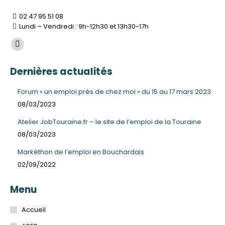
02 47 95 51 08
Lundi – Vendredi : 9h-12h30 et 13h30-17h
Trouvez nous sur :
La
page
Dernières actualités
Facebook
s'ouvre
Forum « un emploi près de chez moi » du 15 au 17 mars 2023
dans
08/03/2023
une
Atelier JobTouraine.fr – le site de l’emploi de la Touraine
nouvelle
08/03/2023
fenêtre
Markéthon de l’emploi en Bouchardais
02/09/2022
Menu
Accueil