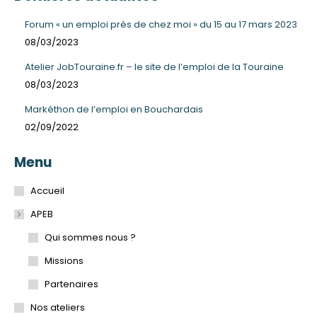
Facebook
s'ouvre
Forum « un emploi près de chez moi » du 15 au 17 mars 2023
dans
08/03/2023
une
Atelier JobTouraine.fr – le site de l’emploi de la Touraine
nouvelle
08/03/2023
fenêtre
Markéthon de l’emploi en Bouchardais
02/09/2022
Menu
Accueil
APEB
Qui sommes nous ?
Missions
Partenaires
Nos ateliers