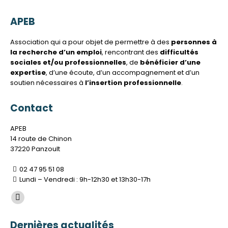
APEB
Association qui a pour objet de permettre à des
personnes à
la recherche d’un emploi
, rencontrant des
difficultés
sociales et/ou professionnelles
, de
bénéficier d’une
expertise
, d’une écoute, d’un accompagnement et d’un
soutien nécessaires à
l’insertion professionnelle
.
Contact
APEB
14 route de Chinon
37220 Panzoult
02 47 95 51 08
Lundi – Vendredi : 9h-12h30 et 13h30-17h
Trouvez nous sur :
La
page
Dernières actualités